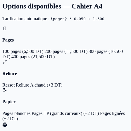
Options disponibles —
Cahier A4
Tarification automatique :
{pages} * 0.050 + 1.500
📄
Pages
100 pages
(6,500 DT)
200 pages
(11,500 DT)
300 pages
(16,500
DT)
400 pages
(21,500 DT)
🔗
Reliure
Ressot
Reliure A chaud
(+3 DT)
📝
Papier
Pages blanches
Pages TP (grands carreaux)
(+2 DT)
Pages lignées
(+2 DT)
🖨️