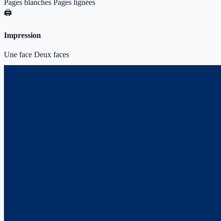
Pages blanches
Pages lignées
🖨️
Impression
Une face
Deux faces