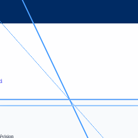
vi
évision