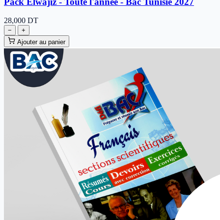
Pack Elwajiz - Toute l'année - Bac Tunisie 2027
28,000
DT
−
+
Ajouter au panier