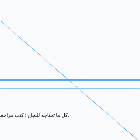
كل ما تحتاجه للنجاح : كتب مراجعة، ملخصات، سريات وامتحانات من إعداد أفضل الأساتذة في صفاقس.