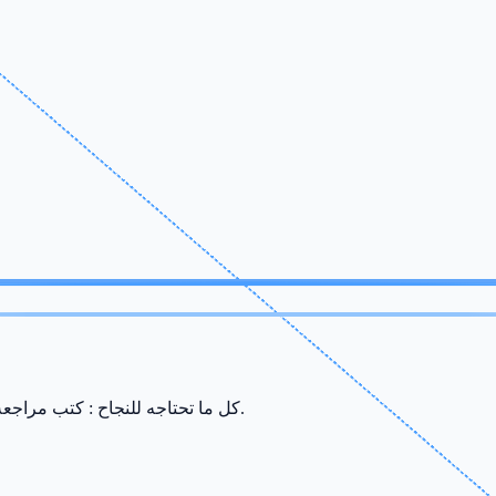
كل ما تحتاجه للنجاح : كتب مراجعة، ملخصات، سريات وامتحانات من إعداد أفضل الأساتذة في صفاقس.