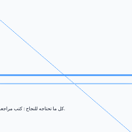
كل ما تحتاجه للنجاح : كتب مراجعة، ملخصات، سريات وامتحانات من إعداد أفضل الأساتذة في صفاقس.