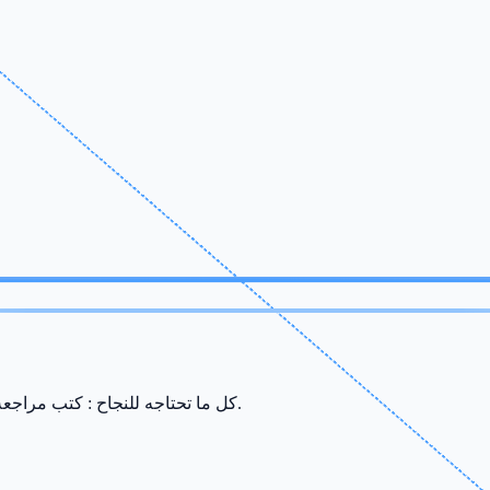
كل ما تحتاجه للنجاح : كتب مراجعة، ملخصات، سريات وامتحانات من إعداد أفضل الأساتذة في صفاقس.