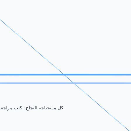
كل ما تحتاجه للنجاح : كتب مراجعة، ملخصات، سريات وامتحانات من إعداد أفضل الأساتذة في صفاقس.