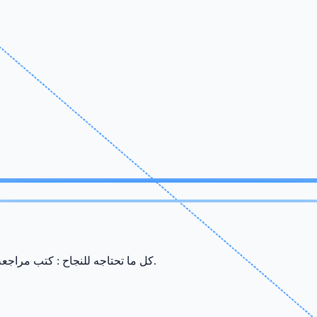
كل ما تحتاجه للنجاح : كتب مراجعة، ملخصات، سريات وامتحانات من إعداد أفضل الأساتذة في صفاقس.